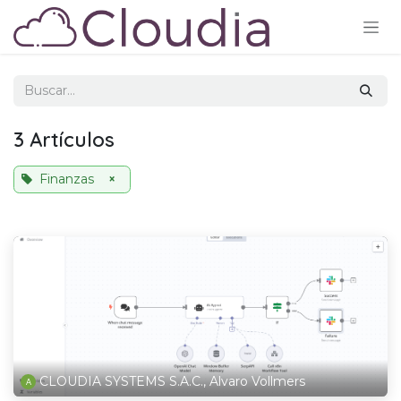
Ir al contenido
3 Artículos
Finanzas
×
CLOUDIA SYSTEMS S.A.C., Alvaro Vollmers