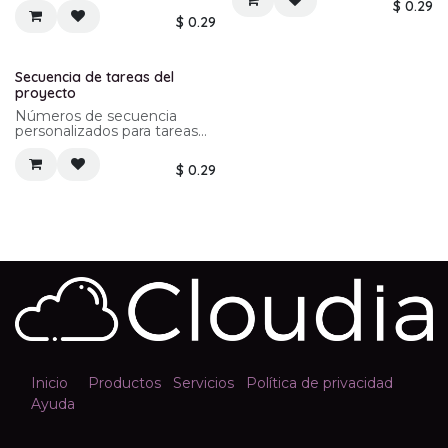
$
0.29
$
0.29
¡Nuevo!
Secuencia de tareas del
proyecto
Números de secuencia
personalizados para tareas
de proyecto.
Permite números de
$
0.29
secuencia de proyecto
anidados para tareas de
proyecto.
Inicio
Productos
Servicios
Política de privacidad
Ayuda