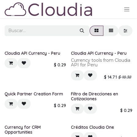
Ir al contenido
Nuevo
Cloudia API Currency - Peru
Cloudia API Currency - Peru
Currency tools from Cloudia
$
0.29
API for Peru
$
14.71
$
18.38
¡Nuevo!
¡Nuevo!
Quick Partner Creation Form
Filtro de Direcciones en
Cotizaciones
$
0.29
$
0.29
¡Nuevo!
Currency for CRM
Créditos Cloudia One
Opportunities