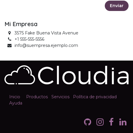
Enviar
Mi Empresa
3575 Fake Buena Vista Avenue
+1 555-555-5556
info@suempresa.ejemplo.com
Inicio
Productos
Servicios
Política de privacidad
Ayuda