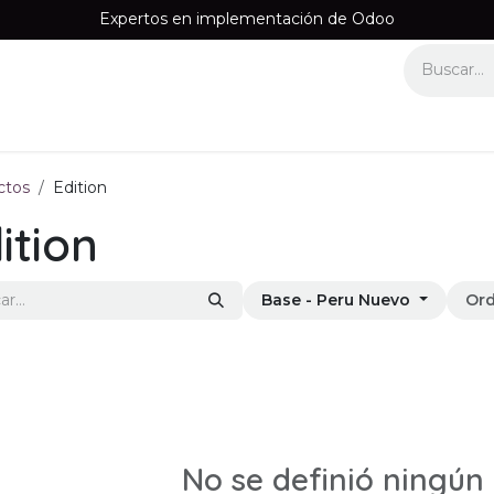
Expertos en implementación de Odoo
Equipos
Recomendamos
Información
Contáctenos
ctos
Edition
ition
Base - Peru Nuevo
Ord
No se definió ningún