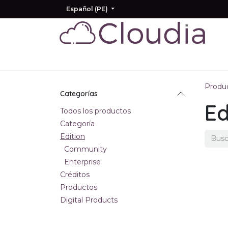
Ir al contenido
Español (PE)
Inicio
Odoo
IA
Otros Productos
Produ
Categorías
Ed
Todos los productos
Categoría
Edition
Community
Enterprise
Créditos
Productos
Digital Products